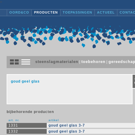
>
OORD&CO
PRODUCTEN
TOEPASSINGEN
ACTUEEL
CONTA
steenslagmaterialen
toebehoren
gereedscha
|
|
goud geel glas
bijbehorende producten
art. nr.
artikel
1331
goud geel glas 3-7
1332
goud geel glas 3-7