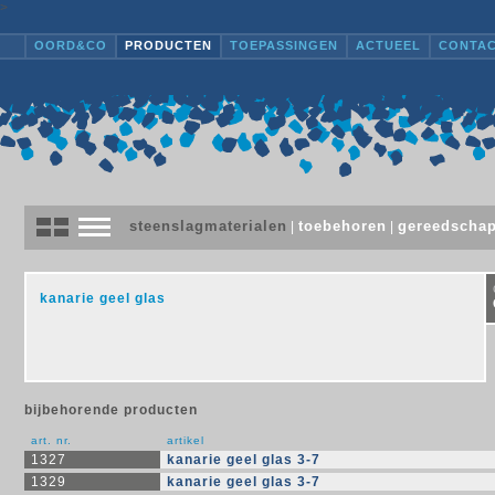
>
OORD&CO
PRODUCTEN
TOEPASSINGEN
ACTUEEL
CONTA
steenslagmaterialen
toebehoren
gereedscha
|
|
kanarie geel glas
bijbehorende producten
art. nr.
artikel
1327
kanarie geel glas 3-7
1329
kanarie geel glas 3-7