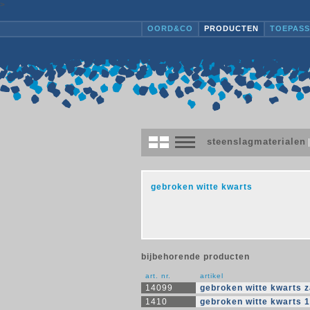
>
OORD&CO
PRODUCTEN
TOEPASS
steenslagmaterialen
gebroken witte kwarts
bijbehorende producten
art. nr.
artikel
14099
gebroken witte kwarts 
1410
gebroken witte kwarts 1