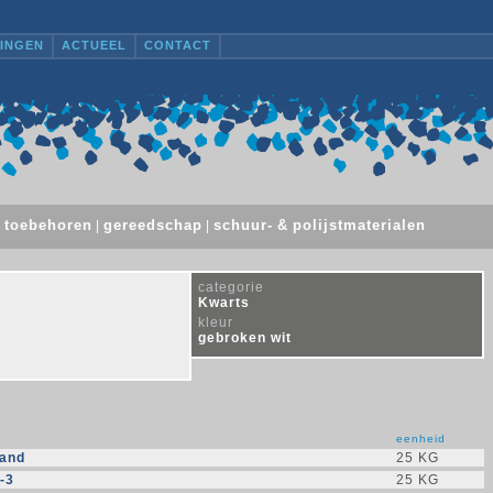
INGEN
ACTUEEL
CONTACT
toebehoren
gereedschap
schuur- & polijstmaterialen
|
|
|
categorie
Kwarts
kleur
gebroken wit
eenheid
zand
25 KG
-3
25 KG