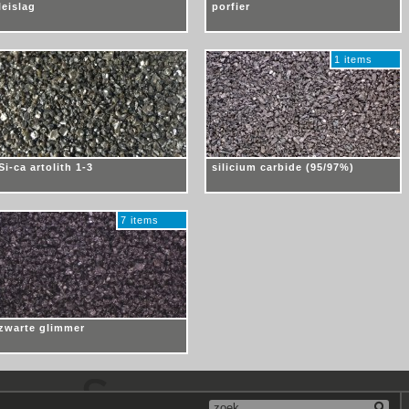
leislag
porfier
1 items
Si-­ca artolith 1-­3
silicium carbide (95/­97%)
7 items
zwarte glimmer