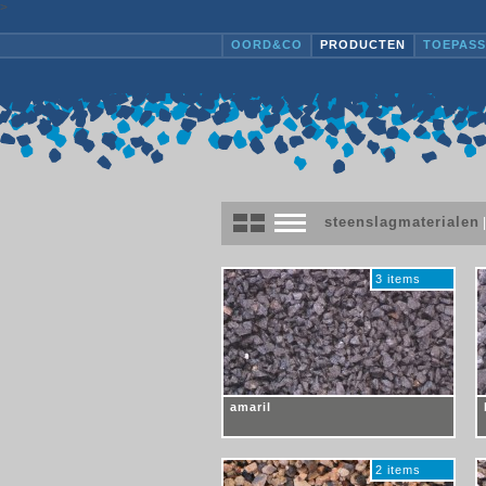
>
OORD&CO
PRODUCTEN
TOEPASS
steenslagmaterialen
3 items
amaril
2 items