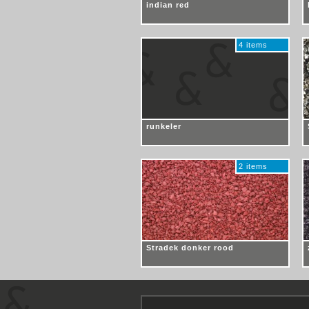
indian red
4 items
runkeler
2 items
Stradek donker rood