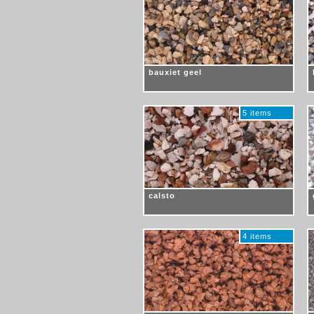
bauxiet geel
5 items
calsto
4 items