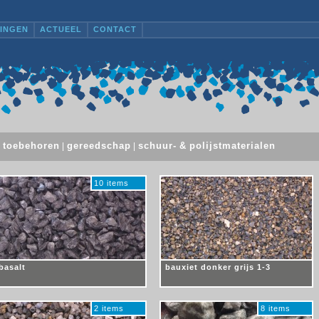
INGEN
ACTUEEL
CONTACT
toebehoren
gereedschap
schuur- & polijstmaterialen
|
|
|
10 items
basalt
bauxiet donker grijs 1-­3
2 items
8 items