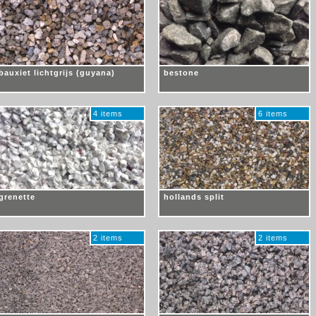
bauxiet lichtgrijs (guyana)
bestone
4 items
6 items
grenette
hollands split
2 items
2 items