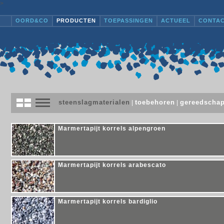
>
OORD&CO
PRODUCTEN
TOEPASSINGEN
ACTUEEL
CONTA
steenslagmaterialen
toebehoren
gereedscha
|
|
Marmertapijt korrels alpengroen
Marmertapijt korrels arabescato
Marmertapijt korrels bardiglio